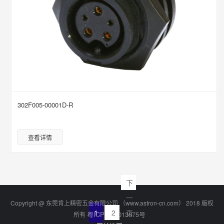
302F005-00001D-R
查看详情
下
一
Copyright @ 东莞肯上精密五金有限公司 （www.astron-cn.com） 2018 版权
1
2
页
粤ICP备15013675号
所有