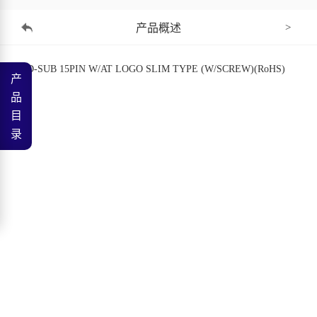
产品概述
>
HDD-SUB 15PIN W/AT LOGO SLIM TYPE (W/SCREW)(RoHS)
产
品
目
录